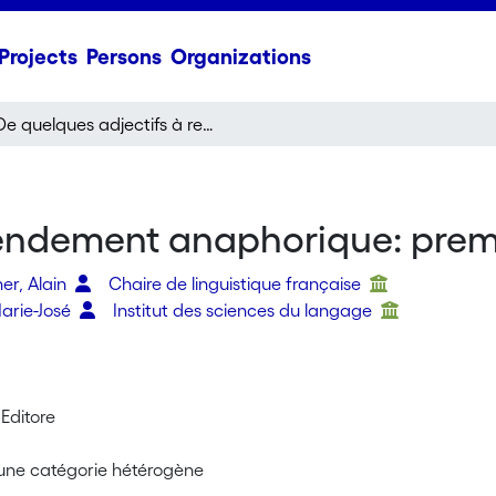
Projects
Persons
Organizations
De quelques adjectifs à rendement anaphorique: premier, dernier, autre
endement anaphorique: premie
er, Alain
Chaire de linguistique française
Marie-José
Institut des sciences du langage
 Editore
: une catégorie hétérogène