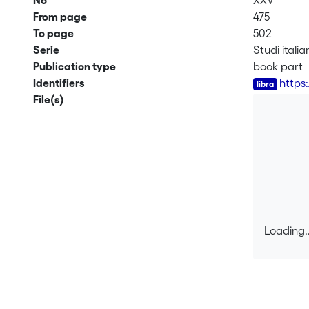
No
XXV
From page
475
To page
502
Serie
Studi italia
Publication type
book part
Identifiers
https
File(s)
Loading..
Loading..