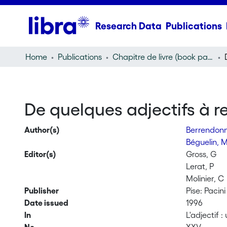
Research Data
Publications
Home
Publications
Chapitre de livre (book part)
De quelques adjectifs à r
Author(s)
Berrendonn
Béguelin, 
Editor(s)
Gross, G
Lerat, P
Molinier, C
Publisher
Pise: Pacini
Date issued
1996
In
L'adjectif 