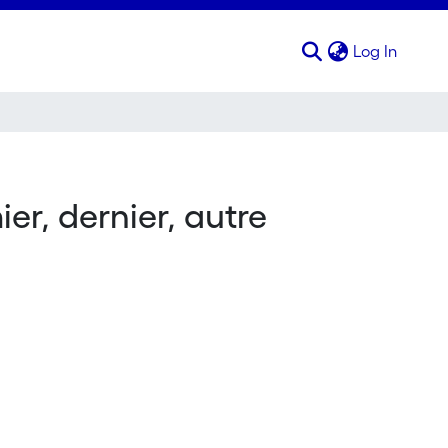
(curren
Log In
r, dernier, autre