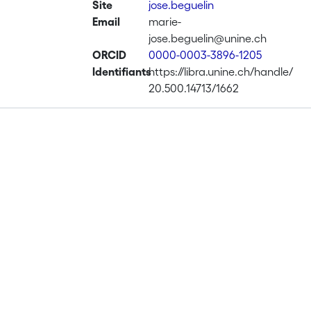
Site
jose.beguelin
Email
marie-
jose.beguelin@unine.ch
ORCID
0000-0003-3896-1205
Identifiants
https://libra.unine.ch/handle/
20.500.14713/1662
Publications
Projects
Metrics
Affiliations