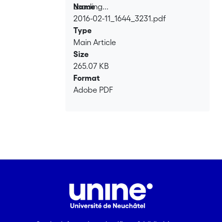
Loading...
Name
2016-02-11_1644_3231.pdf
Loading...
Type
Main Article
Size
265.07 KB
Format
Adobe PDF