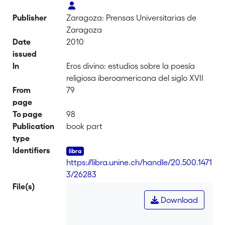
Publisher
Zaragoza: Prensas Universitarias de
Zaragoza
Date
2010
issued
In
Eros divino: estudios sobre la poesía
religiosa iberoamericana del siglo XVII
From
79
page
To page
98
Publication
book part
type
Identifiers
https://libra.unine.ch/handle/20.500.1471
3/26283
File(s)
Download