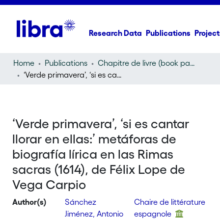
Research Data
Publications
Project
Home
Publications
Chapitre de livre (book part)
‘Verde primavera’, ‘si es cantar llorar en ellas:’ metáforas de biografía lírica en las Rimas sacras (1614), de Félix Lope de Vega Carpio
‘Verde primavera’, ‘si es cantar
llorar en ellas:’ metáforas de
biografía lírica en las Rimas
sacras (1614), de Félix Lope de
Vega Carpio
Author(s)
Sánchez
Chaire de littérature
Jiménez, Antonio
espagnole