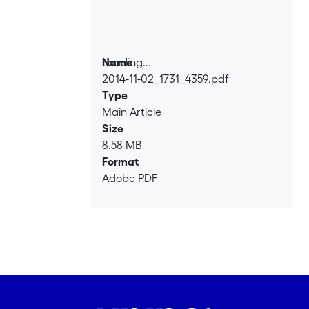
Loading...
Name
2014-11-02_1731_4359.pdf
Loading...
Type
Main Article
Size
8.58 MB
Format
Adobe PDF