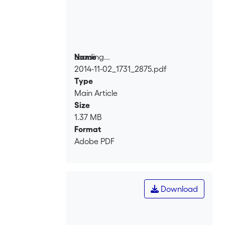
Loading...
Name
2014-11-02_1731_2875.pdf
Loading...
Type
Main Article
Size
1.37 MB
Format
Adobe PDF
Download