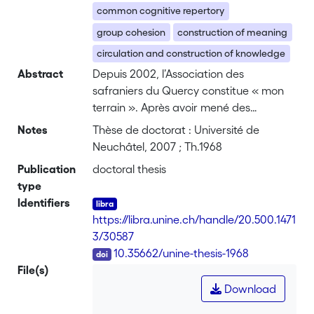
common cognitive repertory
group cohesion
construction of meaning
circulation and construction of knowledge
Abstract
Depuis 2002, l’Association des
safraniers du Quercy constitue « mon
terrain ». Après avoir mené des
recherches ethnohistoriques sur le
Notes
Thèse de doctorat : Université de
safran dans le Quercy, j’ai participé
Neuchâtel, 2007 ; Th.1968
activement à la vie de l’Association en
Publication
doctoral thesis
organisant des voyages en Suisse, au
type
Maroc et en Italie. Ces derniers ont duré
Identifiers
une semaine chacun entre février et
https://libra.unine.ch/handle/20.500.1471
mars et ont eu lieu respectivement en
3/30587
2004, 2005 et 2006. Au cours de mon
DOI
10.35662/unine-thesis-1968
terrain auprès des producteurs, j’ai donc
File(s)
été le témoin direct de la constitution et
Download
de l’évolution d’un collectif qui s’est
regroupé autour de la production de