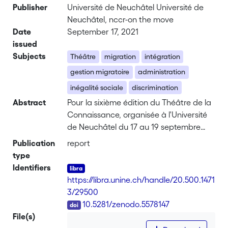
Publisher
Université de Neuchâtel Université de
Neuchâtel, nccr-on the move
Date
September 17, 2021
issued
Subjects
Théâtre
migration
intégration
gestion migratoire
administration
inégalité sociale
discrimination
Abstract
Pour la sixième édition du Théâtre de la
Connaissance, organisée à l'Université
de Neuchâtel du 17 au 19 septembre
2021, « Bienvenue à Heimatland ! » s'est
Publication
report
inspiré des recherches réalisées dans le
type
cadre du Pôle national de recherche sur
Identifiers
la migration et la mobilité (nccr – on the
https://libra.unine.ch/handle/20.500.1471
move) et de la Maison d’analyse des
3/29500
processus sociaux (MAPS) sur le thème
DOI
10.5281/zenodo.5578147
de la gestion migratoire.
File(s)
Au cœur de l'événement, un jeu de rôle