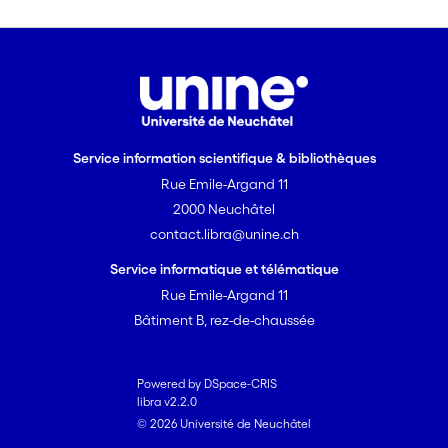
explicitant certains des élé-ments qui
ont inspiré la conception de
l’événement et en proposant des
ressources pour poursuivre la réflexion.
Service information scientifique & bibliothèques
Rue Emile-Argand 11
2000 Neuchâtel
contact.libra@unine.ch
Service informatique et télématique
Rue Emile-Argand 11
Bâtiment B, rez-de-chaussée
Powered by DSpace-CRIS
libra v2.2.0
© 2026 Université de Neuchâtel