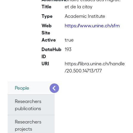
Title
et de la citoy
Type
Academic Institute
Web
https://www.unine.ch/sfm
Site
Active
true
DataHub
193
ID
URI
https://libra.unine.ch/handle
/20.500.14713/177
People
Researchers
publications
Researchers
projects