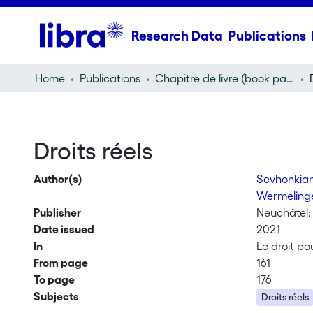
Research Data
Publications
Home
Publications
Chapitre de livre (book part)
Droits réels
Author(s)
Sevhonkian
Wermeling
Publisher
Neuchâtel:
Date issued
2021
In
Le droit po
From page
161
To page
176
Subjects
Droits réels