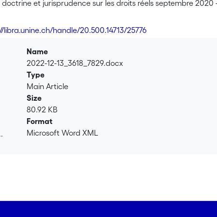
, doctrine et jurisprudence sur les droits réels septembre 2020
://libra.unine.ch/handle/20.500.14713/25776
Name
2022-12-13_3618_7829.docx
Type
Main Article
Size
80.92 KB
Format
Microsoft Word XML
.
.