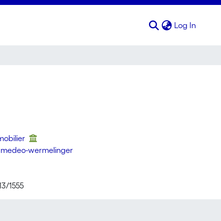
(curren
Log In
mmobilier
e/amedeo-wermelinger
13/1555