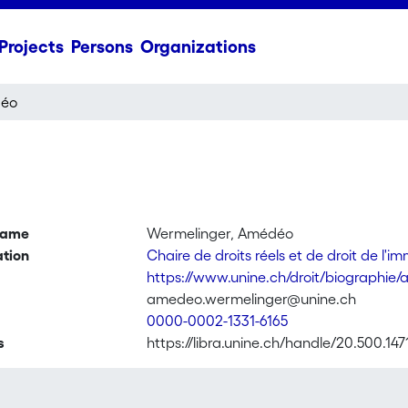
Projects
Persons
Organizations
déo
name
Wermelinger, Amédéo
ation
Chaire de droits réels et de droit de l'i
https://www.unine.ch/droit/biographi
amedeo.wermelinger@unine.ch
0000-0002-1331-6165
s
https://libra.unine.ch/handle/20.500.147