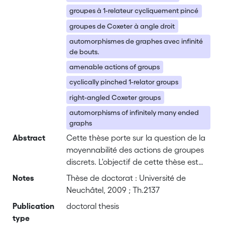
groupes à 1-relateur cycliquement pincé
groupes de Coxeter à angle droit
automorphismes de graphes avec infinité
de bouts.
amenable actions of groups
cyclically pinched 1-relator groups
right-angled Coxeter groups
automorphisms of infinitely many ended
graphs
Abstract
Cette thèse porte sur la question de la
moyennabilité des actions de groupes
discrets. L'objectif de cette thèse est
l'étude de la classe <i>A</i> des
Notes
Thèse de doctorat : Université de
groupes dénombrables admettant une
Neuchâtel, 2009 ; Th.2137
action moyennable, fidèle et transitive
Publication
doctoral thesis
sur un ensemble dénombrable infini. Un
type
des résultats principaux de ce travail