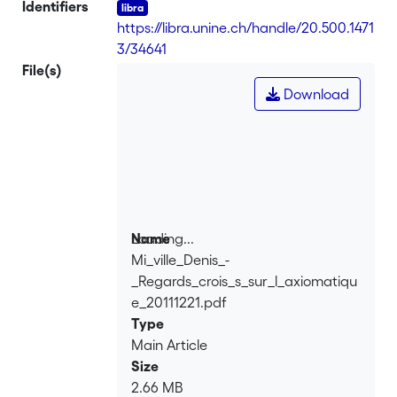
Identifiers
https://libra.unine.ch/handle/20.500.1471
3/34641
File(s)
Download
Loading...
Name
Mi_ville_Denis_-
Loading...
_Regards_crois_s_sur_l_axiomatiqu
e_20111221.pdf
Type
Main Article
Size
2.66 MB