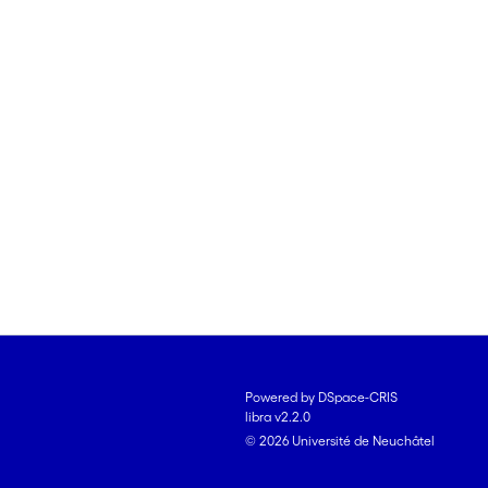
s l'enseignement des langues étrangères : introduction
ers du tourisme en FLE
 la base de documents radio authentiques
 à interpréter ou exemple à suivre?
Powered by DSpace-CRIS
libra v2.2.0
© 2026 Université de Neuchâtel