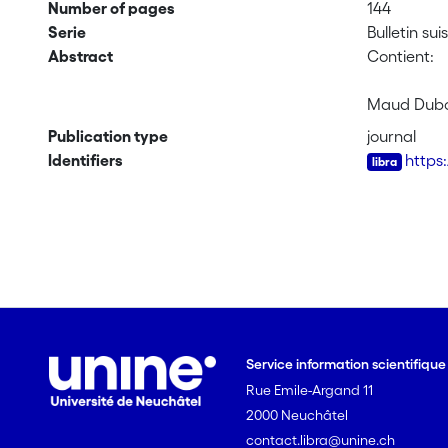
Number of pages
144
Serie
Bulletin su
Abstract
Contient:
Maud Duboi
L'exploita
Publication type
journal
Identifiers
https
Emmanuelle
Documents 
Maud Duboi
Conceptual
Yves Erard:
L'usage de
Service information scientifiqu
Rue Emile-Argand 11
Richard Du
2000 Neuchâtel
Authentici
contact.libra@unine.ch