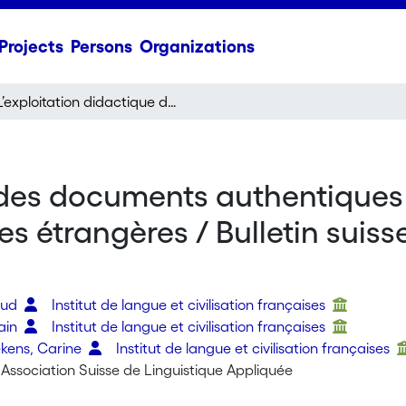
Projects
Persons
Organizations
L’exploitation didactique des documents authentiques audio et vidéo dans l’enseignement des langues étrangères / Bulletin suisse de linguistique appliquée 92
e des documents authentiques
 étrangères / Bulletin suisse
aud
Institut de langue et civilisation françaises
ain
Institut de langue et civilisation françaises
kens, Carine
Institut de langue et civilisation françaises
 Association Suisse de Linguistique Appliquée