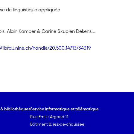
isse de linguistique appliquée
s, Alain Kamber & Carine Skupien Dekens:
tion didactique des documents authentiques audio et vidéo dan
://libra.unine.ch/handle/20.500.14713/34319
 Carette:
audio à prendre pour apprendre : une sélection pour les méti
s, Alain Kamber & Carine Skupien Dekens:
isation et utilisation d'exercices de compréhension orale sur
 la vidéo dans l'enseignement d'une langue seconde : document
e & bibliothèques
Service informatique et télématique
Rue Emile-Argand 11
da & Henry Tyne:
ty and autonomy in language learning
Bâtiment B, rez-de-chaussée