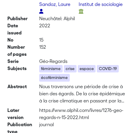
Sandoz, Laure
Institut de sociologie
Publisher
Neuchâtel: Alphil
Date
2022
issued
No
15
Number
152
of pages
Serie
Géo-Regards
Subjects
féminisme
crise
espace
COVID-19
écoféminisme
Abstract
Nous traversons une période de crise à
bien des égards. De la crise épidémique
à la crise climatique en passant par la
crise de la violence faite aux femmes et
Later
https://www.alphil.com/livres/1276-geo-
des inégalités sociales. Avec ce numéro
version
regards-n-15-2022.html
spécial, nous souhaitons interroger la
Publication
journal
manière dont une perspective féministe
type