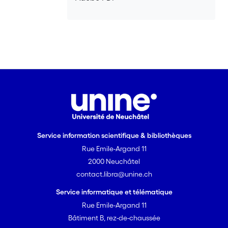
littératie tend à baisser à vulnérabilité
sociale croissante : les migrant.e.s
davantage vulnérables en raison d’une
compréhension partielle des langues
locales, d’un statut de séjour instable et
d’un faible niveau d’éducation ont plus
de difficultés à s’informer, se sentent
moins bien informés et plus déstabilisés
face à la pandémie.
Service information scientifique & bibliothèques
Rue Emile-Argand 11
2000 Neuchâtel
contact.libra@unine.ch
Service informatique et télématique
Rue Emile-Argand 11
Bâtiment B, rez-de-chaussée