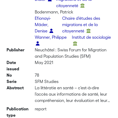
citoyenneté
Bodenmann, Patrick
Efionayi-
Chaire d'études des
Mäder,
migrations et de la
Denise
citoyenneté
Wanner, Philippe
Institut de sociologie
Publisher
Neuchâtel : Swiss Forum for Migration
and Population Studies (SFM)
Date
May 2021
issued
No
78
Serie
SFM Studies
Abstract
La littératie en santé – c’est-à-dire
l’accès aux informations de santé, leur
compréhension, leur évaluation et leur
application dans la vie de tous les jours
Publication
report
– est un enjeu de santé publique
type