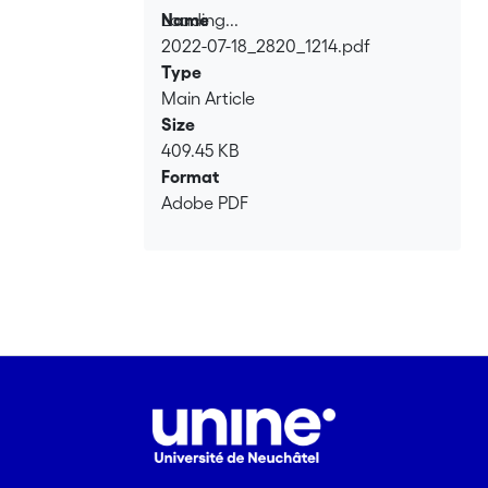
Loading...
Name
2022-07-18_2820_1214.pdf
Loading...
Type
Main Article
Size
409.45 KB
Format
Adobe PDF