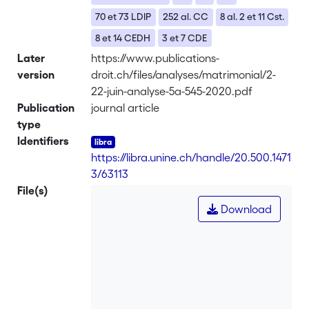
70 et 73 LDIP
252 al. CC
8 al. 2 et 11 Cst.
8 et 14 CEDH
3 et 7 CDE
Later
https://www.publications-
version
droit.ch/files/analyses/matrimonial/2-
22-juin-analyse-5a-545-2020.pdf
Publication
journal article
type
Identifiers
https://libra.unine.ch/handle/20.500.1471
3/63113
File(s)
Download