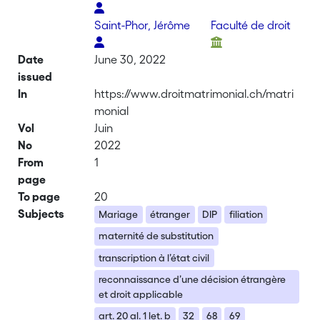
Saint-Phor, Jérôme
Faculté de droit
Date
June 30, 2022
issued
In
https://www.droitmatrimonial.ch/matri
monial
Vol
Juin
No
2022
From
1
page
To page
20
Subjects
Mariage
étranger
DIP
filiation
maternité de substitution
transcription à l’état civil
reconnaissance d’une décision étrangère
et droit applicable
art. 20 al. 1 let. b
32
68
69