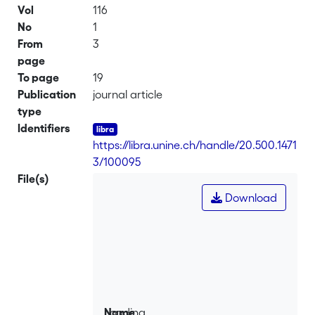
Vol
116
No
1
From
3
page
To page
19
Publication
journal article
type
Identifiers
https://libra.unine.ch/handle/20.500.1471
3/100095
File(s)
Download
Loading...
Name