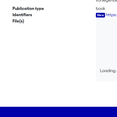
vorliegend
unterschie
Publication type
book
Frage stell
Identifiers
https
Geschlecht
File(s)
säkularen S
mit kulture
Dialoges a
Loading..
Loading..