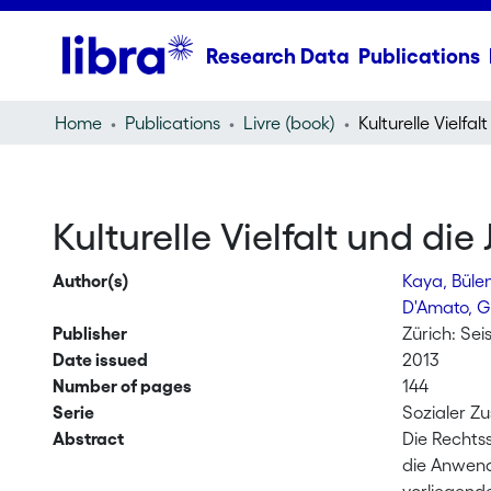
Research Data
Publications
Home
Publications
Livre (book)
Kulturelle Vielfalt und die 
Author(s)
Kaya, Büle
D'Amato, G
Publisher
Zürich: Se
Date issued
2013
Number of pages
144
Serie
Sozialer Z
Abstract
Die Rechtss
die Anwend