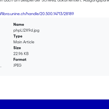
en Buch am Beispiel der Schweiz dokumentiert. Ausgangspunkt 
dliche Herkunft bedingte Diversität den etablierten rechtlich
t. Gerade anders tradierte gesellschaftliche Praktiken (beispiel
://libra.unine.ch/handle/20.500.14713/28189
er, Polygamie oder die Forderung nach Anerkennung eines rec
taat und an ein laizistisches Weltverständnis verstanden werd
Name
ll diversifizierten Praktiken zu? Diese Frage gehen die Autori
phpLI2X9d.jpg
n.
Type
Main Article
Size
22.96 KB
Format
JPEG
.
.