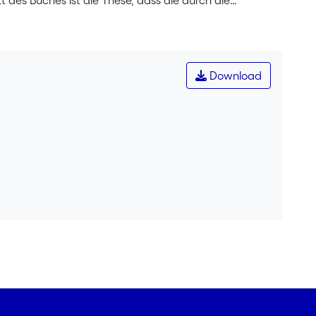
des Buches ist die These, dass die durch die
en Rahmen westlicher Gesellschaften grundlegend in
sweise traditionelle Rollenverständnisse der
htlichen Pluralismus) können als Kampfansagen an den
en. Welche Rolle kommt der Justiz in einer Gesellschaft
Download
nnen und Autoren unvoreingenommen im Stil eines