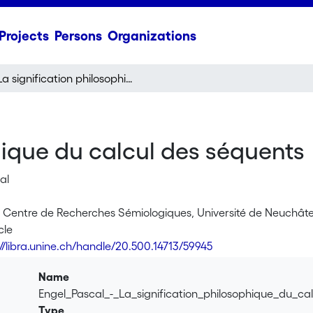
Projects
Persons
Organizations
La signification philosophique du calcul des séquents
hique du calcul des séquents
al
 Centre de Recherches Sémiologiques, Université de Neuchâtel
cle
://libra.unine.ch/handle/20.500.14713/59945
Name
Engel_Pascal_-_La_signification_philosophique_du_c
Type