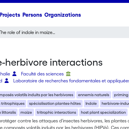
Projects
Persons
Organizations
The role of indole in maize-herbivore interactions
e-herbivore interactions
thalie
Faculté des sciences
ed
Laboratoire de recherches fondamentales et appliquée
mposés volatils induits par les herbivores
ennemis naturels
priming
 tritrophiques
spécialisation plantes-hôtes
Indole
herbivore-indu
ittoralis
maize
tritrophic interactions
host plant specialization
protéger contre les attaques d’insectes herbivores, les plante
de composés volatils induits par les herbivores (HIPVs). Ces com