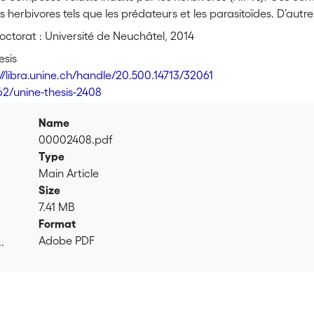
s herbivores tels que les prédateurs et les parasitoïdes. D’autre
localiser leurs plantes hôtes. Certains HIPVs peuvent aussi av
ctorat : Université de Neuchâtel, 2014
sines d’un risque d’attaque. Le terme employé est “priming”. Le
esis
et de manière plus efficace lorsque l’attaque se produira. Tand
://libra.unine.ch/handle/20.500.14713/32061
’autre reste à trouver. Par exemple, nous n’avons que peu de
62/unine-thesis-2408
 mélange de volatils émis par les plantes. Dans la thèse présent
rectes et indirectes du maïs grâce à l’utilisation de plantes mu
Name
le en tant que signal de défense. Nous fournissons
00002408.pdf
ue l’indole est essentiel pour le “priming” d’autres HIPVs au s
Type
cation entre différentes plantes afin de les préparer à une p
Main Article
fet de l’indole sur un insecte herbivore généraliste, Spodoptera 
Size
ecte chez le maïs en repoussant les adultes et les chenilles de 
7.41 MB
oducteur des adultes. Dans le troisième chapitre, nous avons é
Format
hique. Nous avons trouvé que malgré une attraction de certains
Adobe PDF
.
e l’espèce S. littoralis en augmentant leur résistance contre le
.
pécificité des effets trouvés dans les deux chapitres précédent
antes hôtes, ni l’origine phylogénétique, ni l’association avec d
 insectes herbivores et des ennemis naturels à l’indole. Nous 