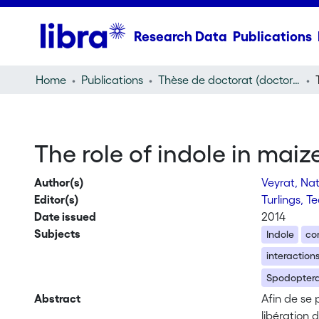
Research Data
Publications
Home
Publications
Thèse de doctorat (doctoral thesis)
The role of indole in maiz
Author(s)
Veyrat, Na
Editor(s)
Turlings, T
Date issued
2014
Subjects
Indole
co
interactions
Spodoptera l
Abstract
Afin de se 
libération 