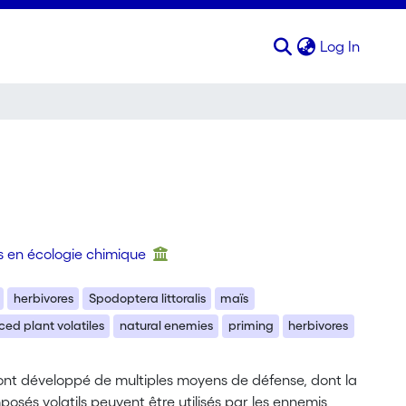
(curren
Log In
s en écologie chimique
herbivores
Spodoptera littoralis
maïs
ced plant volatiles
natural enemies
priming
herbivores
s ont développé de multiples moyens de défense, dont la
posés volatils peuvent être utilisés par les ennemis