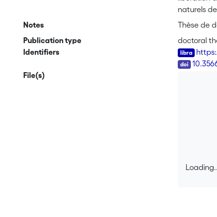
naturels de
mêmes pour 
Notes
Thèse de do
plantes voi
Publication type
doctoral th
rapidement 
Identifiers
https
beaucoup d
DOI
10.356
dominant du
File(s)
défenses di
synthétique. <br> Dans le premier chapitre, nous avons étudié le rôle de l’indo
la preuve q
de communi
étudié l’ef
défense dir
succès repr
niveau trop
Loading..
chenilles d
Loading..
étudié la s
pour les pl
réponse des