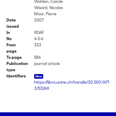
Wahlen, Carole
Wisard, Nicolas
Moor, Pierre
Date
2007
issued
In
RDAF
No
4-5-6
From
323
page
To page
586
Publication
journal article
type
Identifiers
https://libra.unine.ch/handle/20.500.1471
3/53249