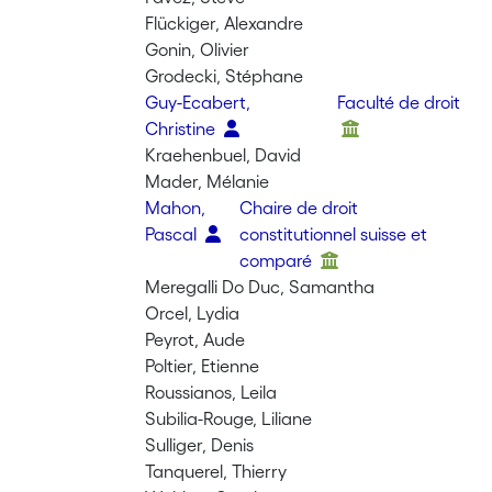
Flückiger, Alexandre
Gonin, Olivier
Grodecki, Stéphane
Guy-Ecabert,
Faculté de droit
Christine
Kraehenbuel, David
Mader, Mélanie
Mahon,
Chaire de droit
Pascal
constitutionnel suisse et
comparé
Meregalli Do Duc, Samantha
Orcel, Lydia
Peyrot, Aude
Poltier, Etienne
Roussianos, Leila
Subilia-Rouge, Liliane
Sulliger, Denis
Tanquerel, Thierry