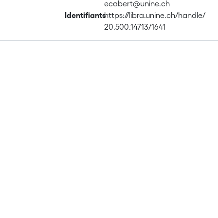
ecabert@unine.ch
Identifiants
https://libra.unine.ch/handle/
20.500.14713/1641
Publications
Projects
Metrics
Affiliations