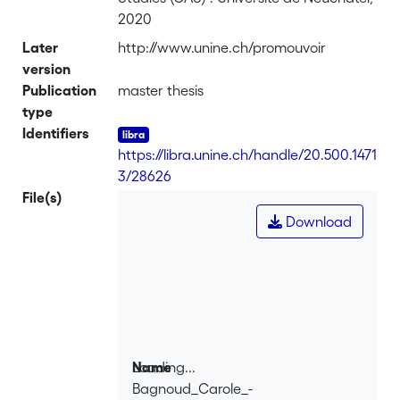
2020
Later
http://www.unine.ch/promouvoir
version
Publication
master thesis
type
Identifiers
https://libra.unine.ch/handle/20.500.1471
3/28626
File(s)
Download
Loading...
Name
Bagnoud_Carole_-
Loading...