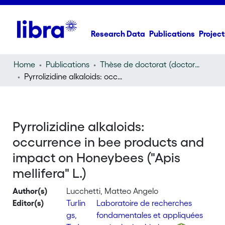
Research Data
Publications
Project
Home
Publications
Thèse de doctorat (doctoral thesis)
Pyrrolizidine alkaloids: occurrence in bee products and impact on Honeybees ("Apis mellifera" L.)
Pyrrolizidine alkaloids:
occurrence in bee products and
impact on Honeybees ("Apis
mellifera" L.)
Author(s)
Lucchetti, Matteo Angelo
Editor(s)
Turlin
Laboratoire de recherches
gs,
fondamentales et appliquées