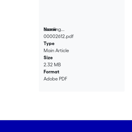
Loading...
Name
00002612.pdf
Loading...
Type
Main Article
Size
2.32 MB
Format
Adobe PDF