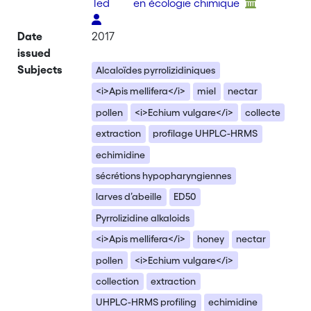
Ted
en écologie chimique
Date
2017
issued
Subjects
Alcaloïdes pyrrolizidiniques
<i>Apis mellifera</i>
miel
nectar
pollen
<i>Echium vulgare</i>
collecte
extraction
profilage UHPLC-HRMS
echimidine
sécrétions hypopharyngiennes
larves d’abeille
ED50
Pyrrolizidine alkaloids
<i>Apis mellifera</i>
honey
nectar
pollen
<i>Echium vulgare</i>
collection
extraction
UHPLC-HRMS profiling
echimidine