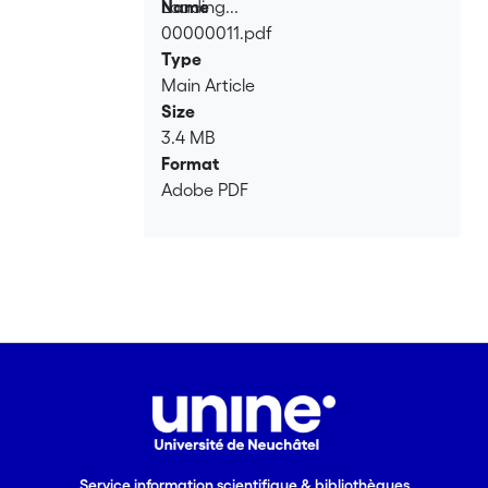
Loading...
Name
00000011.pdf
Loading...
Type
Main Article
Size
3.4 MB
Format
Adobe PDF
Service information scientifique & bibliothèques