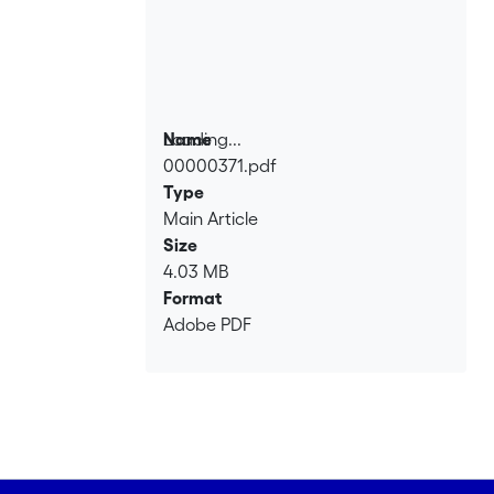
Loading...
Name
00000371.pdf
Loading...
Type
Main Article
Size
4.03 MB
Format
Adobe PDF