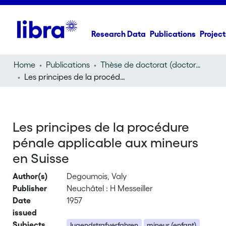
Research Data
Publications
Project
Home
Publications
Thèse de doctorat (doctoral thesis)
Les principes de la procédure pénale applicable aux mineurs en Suisse
Les principes de la procédure
pénale applicable aux mineurs
en Suisse
Author(s)
Degoumois, Valy
Publisher
Neuchâtel : H Messeiller
Date
1957
issued
Subjects
Jugendstrafverfahren
mineur (enfant)