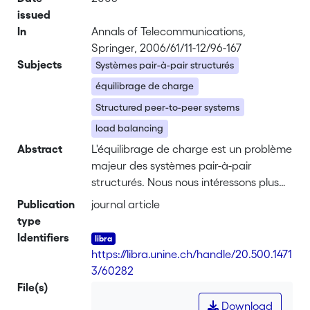
issued
In
Annals of Telecommunications,
Springer, 2006/61/11-12/96-167
Subjects
Systèmes pair-à-pair structurés
équilibrage de charge
Structured peer-to-peer systems
load balancing
Abstract
L'équilibrage de charge est un problème
majeur des systèmes pair-à-pair
structurés. Nous nous intéressons plus
particulièrement à l'utilisation de la
Publication
journal article
bande passante pour le routage de
type
messages et à l'utilisation des
Identifiers
ressources informatiques pour le
https://libra.unine.ch/handle/20.500.1471
stockage d'objets. Dans cet article, nous
3/60282
présentons un réseau pair-à-pair
File(s)
structuré permettant l'équilibrage
Download