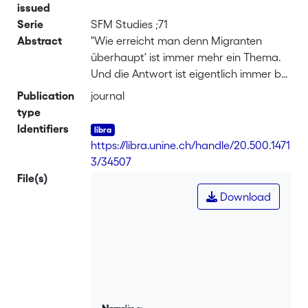
issued
Serie
SFM Studies ;71
Abstract
"Wie erreicht man denn Migranten
überhaupt' ist immer mehr ein Thema.
Und die Antwort ist eigentlich immer bei
jeder Tagung oder jedem Workshop, an
Publication
journal
denen ich gewesen bin, 'via
type
Schlüsselpersonen' (MULTIMONDO
Identifiers
2016)." Das Zitat bringt zum Ausdruck,
https://libra.unine.ch/handle/20.500.1471
dass der heutige integrationspolitische
3/34507
Ansatz der Schweiz den Fokus
File(s)
vermehrt auf die sogenannten
Download
„Schlüsselpersonen“ setzt. Dieser Fokus
ist bspw. im Kanton Bern beim
Kompetenzzentrum Integration der
Stadt Bern und bei MULTIMONDO in
der Region Biel-Seeland-Berner Jura als
regionale Ansprechstellen
Integrationsichtbar. Die beiden