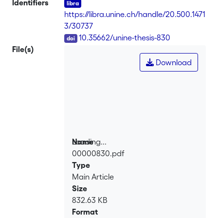
Identifiers
https://libra.unine.ch/handle/20.500.1471
3/30737
DOI
10.35662/unine-thesis-830
File(s)
Download
Loading...
Name
00000830.pdf
Loading...
Type
Main Article
Size
832.63 KB
Format