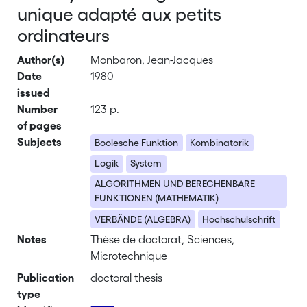
unique adapté aux petits
ordinateurs
Author(s)
Monbaron, Jean-Jacques
Date
1980
issued
Number
123 p.
of pages
Subjects
Boolesche Funktion
Kombinatorik
Logik
System
ALGORITHMEN UND BERECHENBARE
FUNKTIONEN (MATHEMATIK)
VERBÄNDE (ALGEBRA)
Hochschulschrift
Notes
Thèse de doctorat, Sciences,
Microtechnique
Publication
doctoral thesis
type