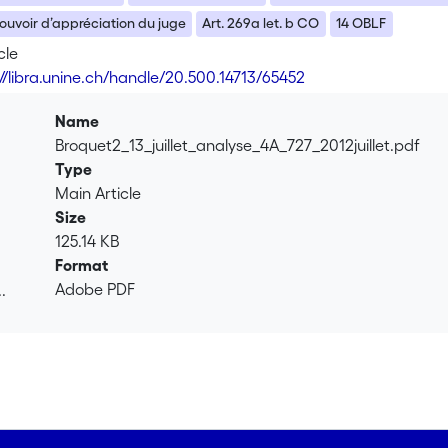
pouvoir d’appréciation du juge
Art. 269a let. b CO
14 OBLF
cle
://libra.unine.ch/handle/20.500.14713/65452
Name
Broquet2_13_juillet_analyse_4A_727_2012juillet.pdf
Type
Main Article
Size
125.14 KB
Format
Adobe PDF
.
.