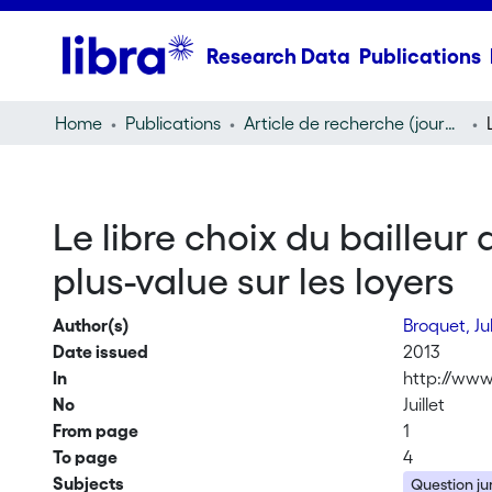
Research Data
Publications
Home
Publications
Article de recherche (journal article)
Le libre choix du bailleu
plus-value sur les loyers
Author(s)
Broquet, Ju
Date issued
2013
In
http://www
No
Juillet
From page
1
To page
4
Subjects
Question ju