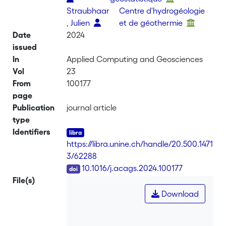
Straubhaar
Centre d'hydrogéologie
, Julien
et de géothermie
Date
2024
issued
In
Applied Computing and Geosciences
Vol
23
From
100177
page
Publication
journal article
type
Identifiers
https://libra.unine.ch/handle/20.500.1471
3/62288
DOI
10.1016/j.acags.2024.100177
File(s)
Download