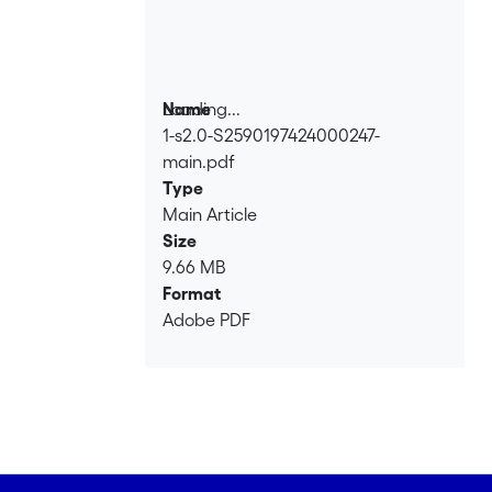
Loading...
Name
1-s2.0-S2590197424000247-
Loading...
main.pdf
Type
Main Article
Size
9.66 MB
Format
Adobe PDF