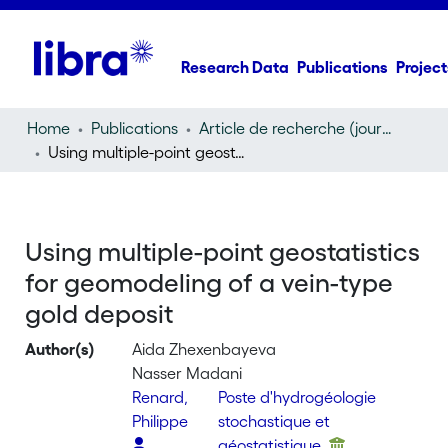
Research Data
Publications
Project
Home
Publications
Article de recherche (journal article)
Using multiple-point geostatistics for geomodeling of a vein-type gold deposit
Using multiple-point geostatistics
for geomodeling of a vein-type
gold deposit
Author(s)
Aida Zhexenbayeva
Nasser Madani
Renard,
Poste d'hydrogéologie
Philippe
stochastique et
géostatistique