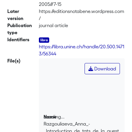
2005///7-15
Later
https://editionsnotabene.wordpress.com
version
/
Publication
journal article
type
Identifiers
https://libra.unine.ch/handle/20.500.1471
3/56344
File(s)
Download
Loading...
Name
Razgouliaeva_Anna_-
Loading...
_Introduction_de_tats_de_la_quest