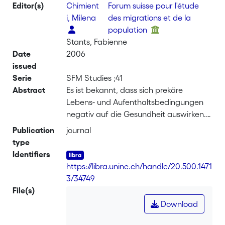
Editor(s)
Chimient
Forum suisse pour l'étude
i, Milena
des migrations et de la
population
Stants, Fabienne
Date
2006
issued
Serie
SFM Studies ;41
Abstract
Es ist bekannt, dass sich prekäre
Lebens- und Aufenthaltsbedingungen
negativ auf die Gesundheit auswirken.
Diese durch das BAG finanzierte Studie
Publication
journal
geht der Frage nach, wie MigrantInnen
type
in prekären Aufenthaltssituationen mit
Identifiers
ihren unsicheren Lebensumständen
https://libra.unine.ch/handle/20.500.1471
umgehen. Welche individuellen und
3/34749
strukturellen Ressourcen helfen ihnen,
File(s)
die damit verbundenen Risiken zu
Download
bewältigen? Und wie wirkt sich dies auf
das Gesundheitsverhalten der