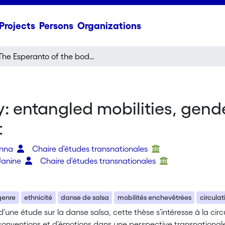
Projects
Persons
Organizations
The Esperanto of the body: entangled mobilities, gender and ethnicity in the transnational salsa circuit
: entangled mobilities, gende
t
anna
Chaire d'études transnationales
Janine
Chaire d'études transnationales
genre
ethnicité
danse de salsa
mobilités enchevêtrées
circulat
d'une étude sur la danse salsa, cette thèse s’intéresse à la c
onventions et d’émotions dans une perspective transnationale. 