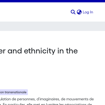
(curren
Log In
r and ethnicity in the
ion transnationale
irculation de personnes, d'imaginaires, de mouvements de
En particulier, elle met en lumière les négociations de