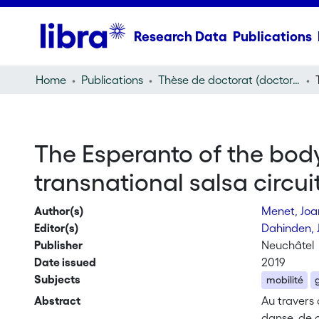
Research Data
Publications
Home
Publications
Thèse de doctorat (doctoral thesis)
The Esperanto of the body
transnational salsa circui
Author(s)
Menet, Jo
Editor(s)
Dahinden, 
Publisher
Neuchâtel
Date issued
2019
Subjects
mobilité
Abstract
Au travers 
danse, de c