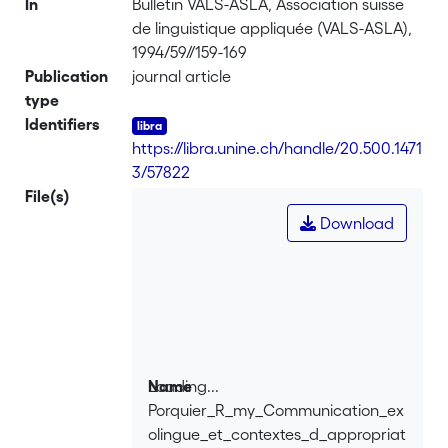
In
Bulletin VALS-ASLA, Association suisse
de linguistique appliquée (VALS-ASLA),
1994/59//159-169
Publication
journal article
type
Identifiers
https://libra.unine.ch/handle/20.500.1471
3/57822
File(s)
Download
Loading...
Name
Porquier_R_my_Communication_ex
Loading...
olingue_et_contextes_d_appropriat