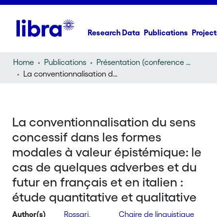
Research Data
Publications
Project
Home
Publications
Présentation (conference presentation)
La conventionnalisation du sens concessif dans les formes modales à valeur épistémique: le cas de quelques adverbes et du futur en français et en italien : étude quantitative et qualitative
La conventionnalisation du sens
concessif dans les formes
modales à valeur épistémique: le
cas de quelques adverbes et du
futur en français et en italien :
étude quantitative et qualitative
Author(s)
Rossari,
Chaire de linguistique