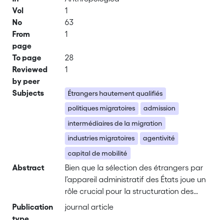
Vol
1
No
63
From
1
page
To page
28
Reviewed
1
by peer
Subjects
Étrangers hautement qualifiés
politiques migratoires
admission
intermédiaires de la migration
industries migratoires
agentivité
capital de mobilité
Abstract
Bien que la sélection des étrangers par
l’appareil administratif des États joue un
rôle crucial pour la structuration des
phénomènes migratoires actuels, il
Publication
journal article
existe à ce jour peu d’études qui
type