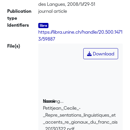
des Langues, 2008/1//29-51
Publication
journal article
type
Identifiers
https://libra.unine.ch/handle/20.500.1471
3/59887
File(s)
Download
Loading...
Name
Petitjean_Cecile_-
Loading...
_Repre_sentations_linguistiques_et
_accents_re_gionaux_du_franc_ais
_20130322.pdf