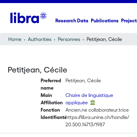
Research Data
Publications
Project
Home
Authorities
Personnes
Petitjean, Cécile
Petitjean, Cécile
Preferred
Petitjean, Cécile
name
Main
Chaire de linguistique
Affiliation
appliquée
Fonction
Ancien.ne collaborateur.trice
Identifiants
https://libra.unine.ch/handle/
20.500.14713/1987