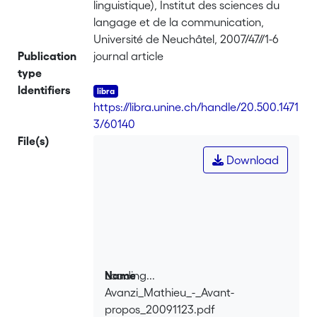
linguistique), Institut des sciences du
langage et de la communication,
Université de Neuchâtel, 2007/47//1-6
Publication
journal article
type
Identifiers
https://libra.unine.ch/handle/20.500.1471
3/60140
File(s)
Download
Loading...
Name
Avanzi_Mathieu_-_Avant-
Loading...
propos_20091123.pdf