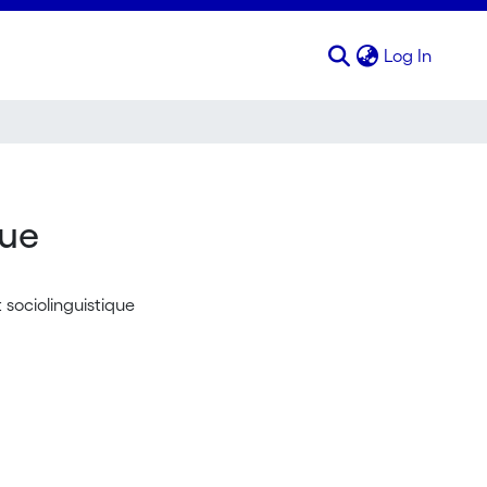
(curren
Log In
que
 sociolinguistique