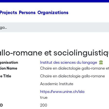
Projects
Persons
Organizations
Chaire en dialectologie gallo-romane et sociolinguistique
llo-romane et sociolinguisti
ganisation
Institut des sciences du langage
tion Name
Chaire en dialectologie gallo-romane et
e Title
Chaire en dialectologie gallo-romane
Academic Institute
https://www.unine.ch/isla
true
ID
200