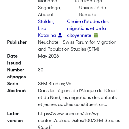
Mariame
Kurukanfuga
Sogodogo,
Université de
Abdoul
Bamako
Stalder,
Chaire d'études des
Lisa
migrations et de la
Katarina
citoyenneté
Publisher
Neuchâtel : Swiss Forum for Migration
and Population Studies (SFM)
Date
May 2026
issued
Number
80
of pages
Serie
SFM Studies; 96
Abstract
Dans les régions de l’Afrique de l’Ouest
et du Nord, les migrations des enfants
et jeunes adultes constituent un
phénomène majeur encore largement
Later
https://www.unine.ch/sfm/wp-
sous-étudié. Plus de cinq millions des
version
content/uploads/sites/100/SFM-Studies-
moins de 25 ans seraient en mobilité,
96.pdf