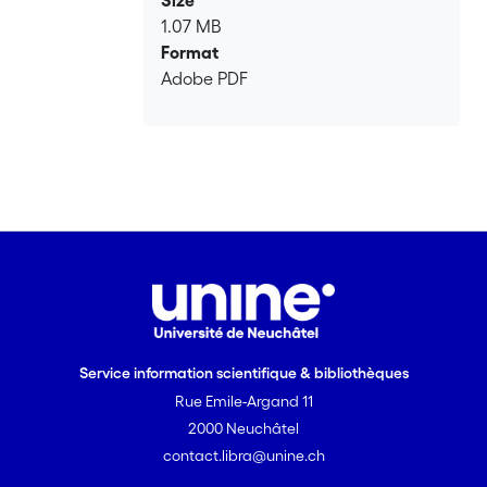
participation déjà existantes ou
1.07 MB
émergeantes. Dans cet ordre d’idées, le
Format
Projet adopte délibérément une
Adobe PDF
approche systémique prenant en
compte le contexte migratoire avec sa
multitude de trajectoires, profils et
besoins des EJM, et partant du cadre
institutionnel et des acteurs impliqués.
Service information scientifique & bibliothèques
Rue Emile-Argand 11
2000 Neuchâtel
contact.libra@unine.ch