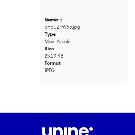
Loading...
Name
phpUZFW6o.jpg
Loading...
Type
Main Article
Size
25.29 KB
Format
JPEG