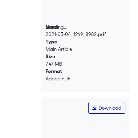
Loading...
Name
2021-03-04_1249_8982.pdf
Loading...
Type
Main Article
Size
7.47 MB
Format
Adobe PDF
Download