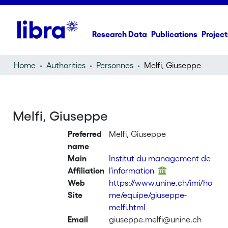
Research Data
Publications
Project
Home
Authorities
Personnes
Melfi, Giuseppe
Melfi, Giuseppe
Preferred
Melfi, Giuseppe
name
Main
Institut du management de
Affiliation
l'information
Web
https://www.unine.ch/imi/ho
Site
me/equipe/giuseppe-
melfi.html
Email
giuseppe.melfi@unine.ch