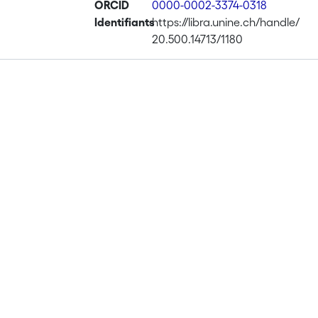
ORCID
0000-0002-3374-0318
Identifiants
https://libra.unine.ch/handle/
20.500.14713/1180
Publications
Projects
Metrics
Affiliations