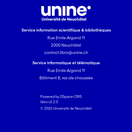
subordonnée à la sécurité: tout acte
thérapeutique s’inscrit dans
l’enchevêtrement des logiques
sécuritaire et médicale. Si la prison n’a
Service information scientifique & bibliothèques
certes pas comme vocation première
Rue Emile-Argand 11
d’être un lieu de soins, en promulguant
2000 Neuchâtel
des traitements de qualité aux détenus,
contact.libra@unine.ch
la médecine pénitentiaire peut
contribuer à réduire les inégalités de
Service informatique et télématique
santé et revêt dans ce sens un rôle dans
Rue Emile-Argand 11
la promotion de la santé publique.
Bâtiment B, rez-de-chaussée
Powered by DSpace-CRIS
libra v2.2.0
© 2026 Université de Neuchâtel