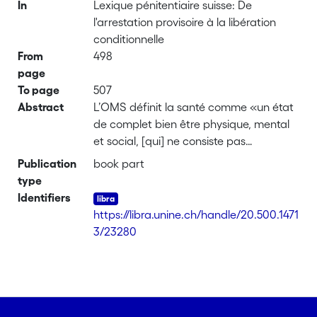
In
Lexique pénitentiaire suisse: De
l'arrestation provisoire à la libération
conditionnelle
From
498
page
To page
507
Abstract
L’OMS définit la santé comme «un état
de complet bien être physique, mental
et social, [qui] ne consiste pas
seulement en une absence de maladie
Publication
book part
ou d’infirmité.» La santé est déterminée
type
tant par des caractéristiques
Identifiers
individuelles (âge, sexe, style de vie) que
https://libra.unine.ch/handle/20.500.1471
collectives (éducation, conditions de vie,
3/23280
travail, accès aux soins); les
déterminants de la santé sont multiples,
agissant directement ou indirectement,
seuls ou en interaction avec d’autres. En
prison, la santé est (souvent)