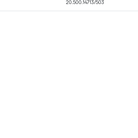
20.500.14713/503
Publications
Metrics
Affiliations