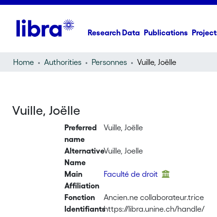
Research Data
Publications
Project
Home
Authorities
Personnes
Vuille, Joëlle
Vuille, Joëlle
Preferred
Vuille, Joëlle
name
Alternative
Vuille, Joelle
Name
Main
Faculté de droit
Affiliation
Fonction
Ancien.ne collaborateur.trice
Identifiants
https://libra.unine.ch/handle/