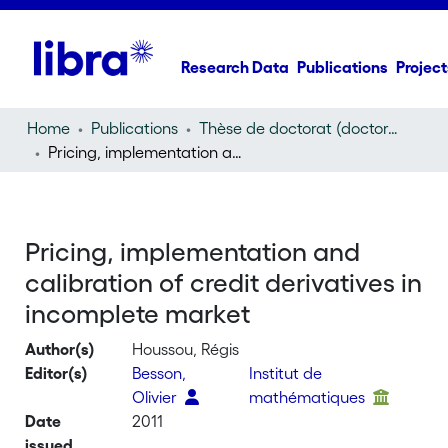
Research Data
Publications
Project
Home
Publications
Thèse de doctorat (doctoral thesis)
Pricing, implementation and calibration of credit derivatives in incomplete market
Pricing, implementation and
calibration of credit derivatives in
incomplete market
Author(s)
Houssou, Régis
Editor(s)
Besson,
Institut de
Olivier
mathématiques
Date
2011
issued