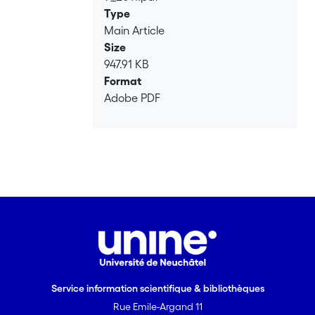
de Credit Default Swap (CDS). Les
Type
équations d'Hamilton-Jacobi-Bellman
Main Article
des fonctions de valeur sont dérivées.
Size
Les primes de CDS des acheteurs et
947.91 KB
des vendeurs sont déterminées grâce à
Format
des méthodes numériques, sur la base
Adobe PDF
de l'indifférence des deux problèmes de
maximisation d'utilité de l'investisseur.
Nous examinons comment ces
quantités sont affectées
qualitativement par l'aversion au risque,
l'intensité de défaut, le coefficient de
corrélation et le taux de recouvrement.
De plus, le comportement asymptotique
des courbes des primes est étudié. <br>
<br> La calibration du modèle de
valorisation des CDS dans le cas où
Service information scientifique & bibliothèques
l'intensité de defaut suit un processus
de CIR est discutée. Cela donne lieu à
Rue Emile-Argand 11