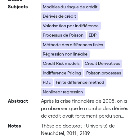
Subjects
Modèles du risque de crédit
Dérivés de crédit
Valorisation par indifférence
Processus de Poisson
EDP
Méthode des différences finies
Régression non linéaire
Credit Risk models
Credit Derivatives
Indifference Pricing
Poisson processes
PDE
Finite difference method
Nonlinear regression
Abstract
Après la crise financière de 2008, on a
pu observer que le marché des dérivés
de crédit avait fortement perdu son
niveau courant de liquidité. L'existence
Notes
Thèse de doctorat : Université de
de dérivés de crédit illiquides qui ne
Neuchâtel, 2011 ; 2189
peuvent pas être parfaitement