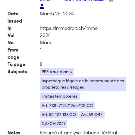
Date
March 26, 2024
issued
In
https://immodroit.ch/immo
Vol
2024
No
Mars
From
1
page
To page
8
Subjects
PPE « sur plan »
hypothèque légale de la communauté des
propriétaires d’étages
limites temporelles
Art. 712h-712i-712m-712t CC
Art. 82-127-128 CO
Art. 69 ORF
CA/CH 70.1 i
Notes
Résumé et analyse, Tribunal fédéral –