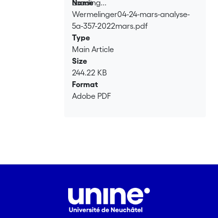
Loading...
Name
Wermelinger04-24-mars-analyse-
Loading...
5a-357-2022mars.pdf
Type
Main Article
Size
244.22 KB
Format
Adobe PDF