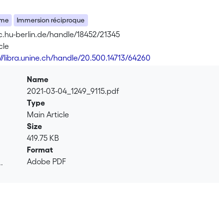
sme
Immersion réciproque
oc.hu-berlin.de/handle/18452/21345
cle
://libra.unine.ch/handle/20.500.14713/64260
Name
2021-03-04_1249_9115.pdf
Type
Main Article
Size
419.75 KB
Format
Adobe PDF
.
.