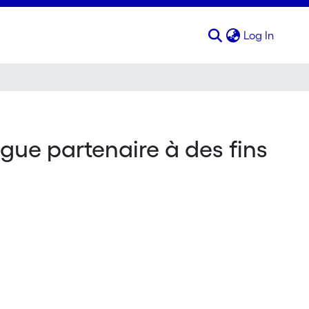
(curren
Log In
ngue partenaire à des fins
e