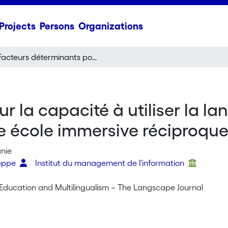
Projects
Persons
Organizations
Facteurs déterminants pour la capacité à utiliser la langue partenaire à des fins communicatives dans une école immersive réciproque
 la capacité à utiliser la la
 école immersive réciproqu
anie
seppe
Institut du management de l'information
ducation and Multilingualism – The Langscape Journal