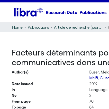
Research Data
Publications
Home
Publications
Article de recherche (journal article)
Facteurs déterminants pour
communicatives dans une
Author(s)
Buser, Mel
Melfi, Giu
Date issued
2019
In
Language E
No
2
From page
70
To page
84