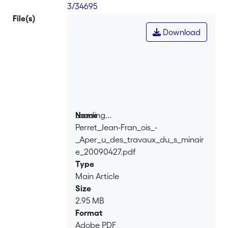
3/34695
File(s)
Download
Loading...
Name
Perret_Jean-Fran_ois_-
Loading...
_Aper_u_des_travaux_du_s_minair
e_20090427.pdf
Type
Main Article
Size
2.95 MB
Format
Adobe PDF