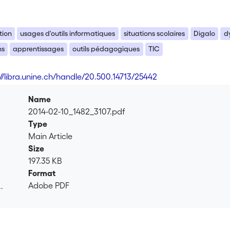
tion
usages d'outils informatiques
situations scolaires
Digalo
d
ns
apprentissages
outils pédagogiques
TIC
://libra.unine.ch/handle/20.500.14713/25442
Name
2014-02-10_1482_3107.pdf
Type
Main Article
Size
197.35 KB
Format
Adobe PDF
.
.