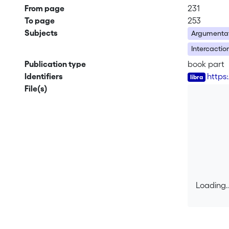
From page
231
To page
253
Subjects
Argumenta
Intercactio
Publication type
book part
Identifiers
https
File(s)
Loading..
Loading..