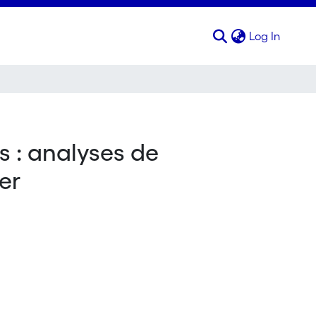
(curren
Log In
s : analyses de
er