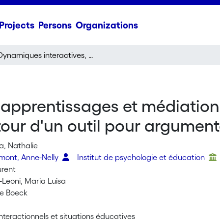
Projects
Persons
Organizations
Dynamiques interactives, apprentissages et médiations : analyses de constructions de sens autour d'un outil pour argumenter
apprentissages et médiation
our d'un outil pour argument
a, Nathalie
rmont, Anne-Nelly
Institut de psychologie et éducation
urent
Leoni, Maria Luisa
de Boeck
nteractionnels et situations éducatives